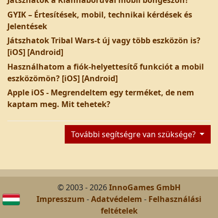
Játszhatok a Klánháborúval mobil böngészőn?
GYIK – Értesítések, mobil, technikai kérdések és
Jelentések
Játszhatok Tribal Wars-t új vagy több eszközön is?
[iOS] [Android]
Használhatom a fiók-helyettesítő funkciót a mobil
eszközömön? [iOS] [Android]
Apple iOS - Megrendeltem egy terméket, de nem
kaptam meg. Mit tehetek?
További segítségre van szüksége?
© 2003 - 2026
InnoGames GmbH
Impresszum
-
Adatvédelem
-
Felhasználási
feltételek