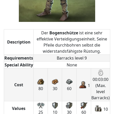
Der
Bogenschütze
ist eine sehr
effektive Verteidigungseinheit. Seine
Description
Pfeile durchbohren selbst die
widerstandsfähigste Rüstung.
Requirements
Barracks level 9
Special Ability
None
00:03:00
Cost
1
(Max.
80
30
60
level
Barracks)
Values
10
25
10
30
60