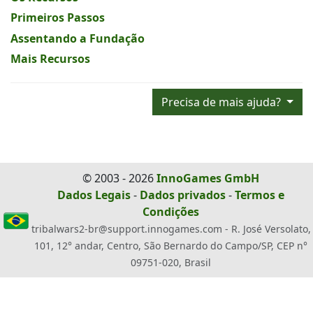
Primeiros Passos
Assentando a Fundação
Mais Recursos
Precisa de mais ajuda?
© 2003 - 2026
InnoGames GmbH
Dados Legais
-
Dados privados
-
Termos e
Condições
tribalwars2-br@support.innogames.com - R. José Versolato,
101, 12° andar, Centro, São Bernardo do Campo/SP, CEP n°
09751-020, Brasil