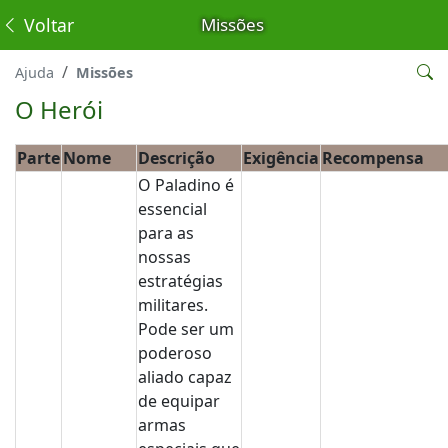
Voltar
Missões
Ajuda
Missões
O Herói
Parte
Nome
Descrição
Exigência
Recompensa
O Paladino é
essencial
para as
nossas
estratégias
militares.
Pode ser um
poderoso
aliado capaz
de equipar
armas