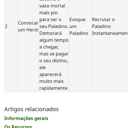
vaso mortal
mais pio
para ser o
Evoque
Recrutar o
Convocar
2
seu Paladino.
um
Paladino
um Herói
Demorará
Paladino
Instantaneamen
algum tempo
a chegar,
mas se pagar
o seu dízimo,
ele
aparecerá
muito mais
rapidamente.
Artigos relacionados
Informações gerais
Os Recursos