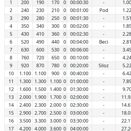
1
200
190
170
0
00:00:30
-
1.0
2
240
230
210
0
00:01:00
Pod
1.2
3
290
280
250
0
00:01:30
-
1.5
4
350
340
300
0
00:02:00
-
1.8
5
430
410
360
0
00:02:30
-
2.2
6
520
490
440
0
00:04:00
Beci
2.8
7
630
600
530
0
00:06:00
-
3.4
8
760
720
650
0
00:10:00
-
4.2
9
920
870
780
0
00:20:00
Siloz
5.2
10
1.100
1.100
900
0
00:40:00
-
6.4
11
1.300
1.300
1.100
0
01:00:00
-
7.8
12
1.600
1.500
1.400
0
01:30:00
-
9.7
13
2.000
1.900
1.700
0
02:00:00
-
11.9
14
2.400
2.300
2.000
0
02:30:00
-
14.6
15
2.900
2.700
2.500
0
03:00:00
-
18.0
16
3.500
3.300
3.000
0
03:30:00
-
22.1
17
4.200
4.000
3.600
0
04:00:00
-
27.2