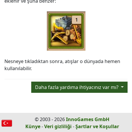
eklenir ve şuna benzer:
Nesneye tıkladıktan sonra, atışlar o dünyada hemen
kullanılabilir.
Daha fazla yardıma ihtiyacınız var mı?
© 2003 - 2026
InnoGames GmbH
Künye
-
Veri gizliliği
-
Şartlar ve Koşullar