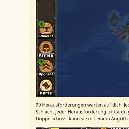
99 Herausforderungen warten auf dich! Jede
Schlacht jeder Herausforderung trittst du ge
Doppelschuss, kann sie mit einem Angriff