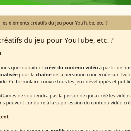
er les éléments créatifs du jeu pour YouTube, etc. ?
créatifs du jeu pour YouTube, etc. ?
t
onnes qui souhaitent
créer du contenu vidéo
à partir de nos
nalisée
pour la
chaîne
de la personne concernée sur Twitc
nde. Ce formulaire couvre tous les jeux développés et publ
nnoGames ne soutiendra pas la personne qui a créé les vidéos
ons peuvent conduire à la suppression du contenu vidéo créé
tent
ls
de nos jeux pour ses
profils
propres ou pour des sites w