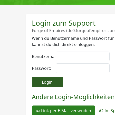
Login zum Support
Forge of Empires (de0.forgeofempires.co
Wenn du Benutzername und Passwort für F
kannst du dich direkt einloggen.
Benutzername:
Passwort:
Login
Andere Login-Möglichkeiten
Link per E-Mail versenden
Im Sp