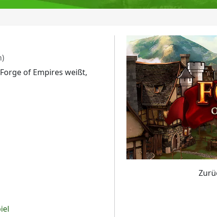
m)
orge of Empires weißt,
Zurü
iel