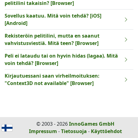
pelitilini takaisin? [Browser]
Sovellus kaatuu. Mitä voin tehdä? [iOS]
[Android]
Rekisteröin pelitilini, mutta en saanut
vahvistusviestiä. Mitä teen? [Browser]
Peli ei lataudu tai on hyvin hidas (lagaa). Mitä
voin tehdä? [Browser]
Kirjautuessani saan virheilmoituksen:
"Context3D not available" [Browser]
© 2003 - 2026
InnoGames GmbH
Impressum
-
Tietosuoja
-
Käyttöehdot