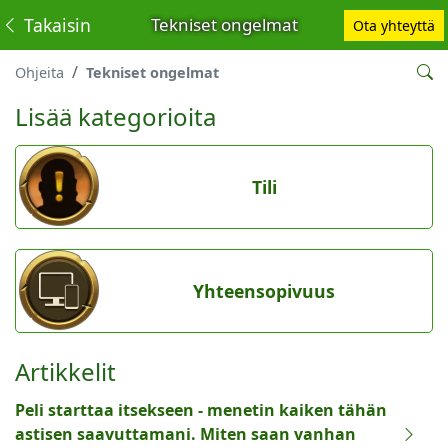
Takaisin
Tekniset ongelmat
Ota yhteyttä
Ohjeita
Tekniset ongelmat
Lisää kategorioita
Tili
Yhteensopivuus
Artikkelit
Peli starttaa itsekseen - menetin kaiken tähän
astisen saavuttamani. Miten saan vanhan