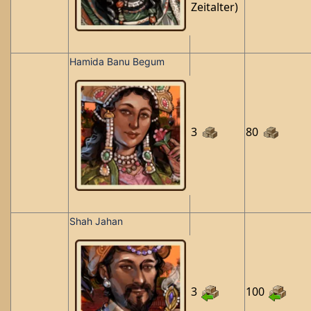
Zeitalter)
Hamida Banu Begum
3
80
Shah Jahan
3
100