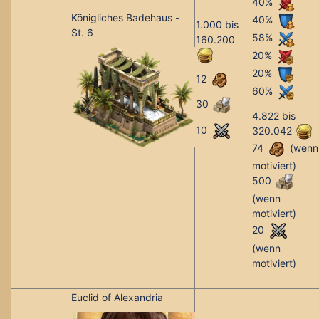
40%
Königliches Badehaus -
40%
1.000 bis
St. 6
58%
160.200
20%
20%
12
60%
30
4.822 bis
10
320.042
74
(wenn
motiviert)
500
(wenn
motiviert)
20
(wenn
motiviert)
Euclid of Alexandria