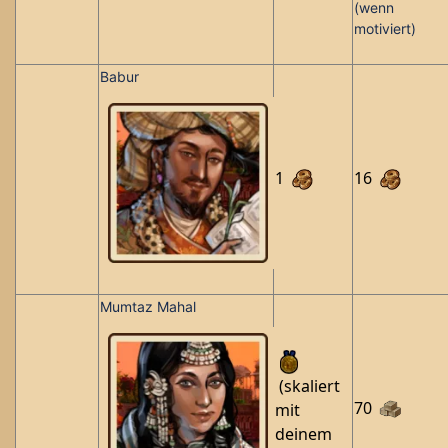
(wenn
motiviert)
Babur
1
16
Mumtaz Mahal
(skaliert
70
mit
deinem