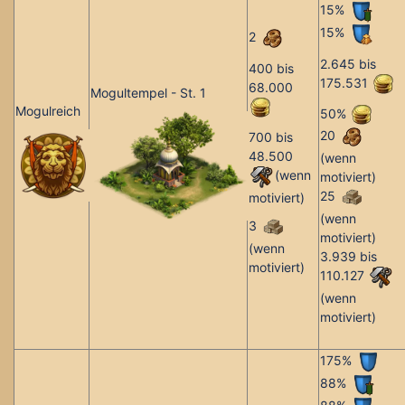
15%
15%
2
2.645 bis
400 bis
175.531
68.000
Mogultempel - St. 1
Mogulreich
50%
20
700 bis
48.500
(wenn
(wenn
motiviert)
25
motiviert)
(wenn
3
motiviert)
(wenn
3.939 bis
motiviert)
110.127
(wenn
motiviert)
175%
88%