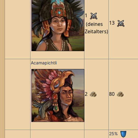
1
13
(deines
Zeitalters)
Acamapichtli
2
80
25%