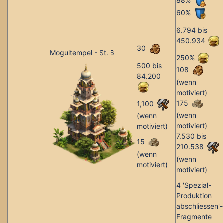
88%
60%
6.794 bis
450.934
30
Mogultempel - St. 6
250%
500 bis
108
84.200
(wenn
motiviert)
175
1,100
(wenn
(wenn
motiviert)
motiviert)
7.530 bis
15
210.538
(wenn
(wenn
motiviert)
motiviert)
4 'Spezial-
Produktion
abschliessen'-
Fragmente