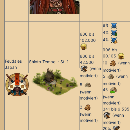
8%
4%
600 bis
4%
102.000
906 bis
60.105
600 bis
Feudales
Shinto-Tempel - St. 1
42.500
10
(wenn
Japan
(wenn
motiviert)
motiviert)
5
(wenn
motiviert)
5
45
(wenn
(wenn
motiviert)
motiviert)
2
341 bis 9.535
(wenn
(wenn
motiviert)
motiviert)
20%