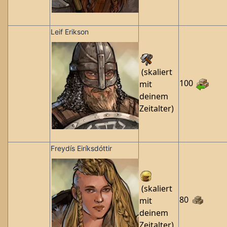
Leif Erikson
(skaliert
100
mit
deinem
Zeitalter)
Freydís Eiríksdóttir
(skaliert
80
mit
deinem
Zeitalter)