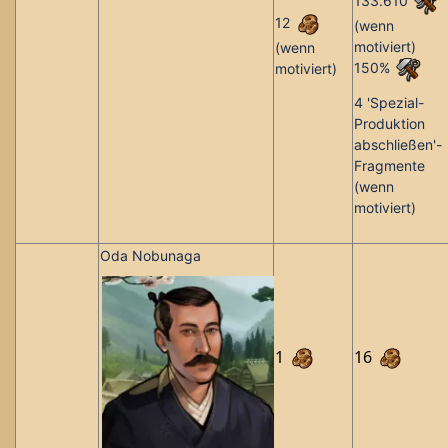
133.610
12
(wenn
motiviert)
(wenn
150%
motiviert)
4 'Spezial-
Produktion
abschließen'-
Fragmente
(wenn
motiviert)
Oda Nobunaga
1
16