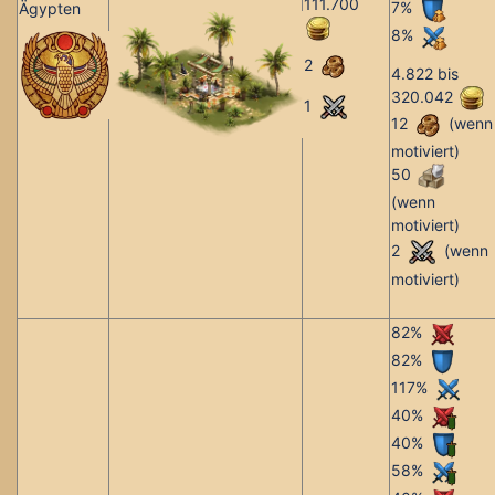
111.700
7%
Ägypten
8%
2
4.822 bis
320.042
1
12
(wenn
motiviert)
50
(wenn
motiviert)
2
(wenn
motiviert)
82%
82%
117%
40%
40%
58%