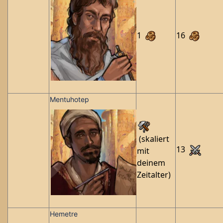
1
16
Mentuhotep
(skaliert
13
mit
deinem
Zeitalter)
Hemetre