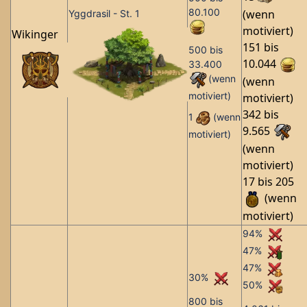
80.100
(wenn
Yggdrasil - St. 1
motiviert)
Wikinger
151 bis
500 bis
10.044
33.400
(wenn
(wenn
motiviert)
motiviert)
342 bis
1
(wenn
9.565
motiviert)
(wenn
motiviert)
17 bis 205
(wenn
motiviert)
94%
47%
47%
30%
50%
800 bis