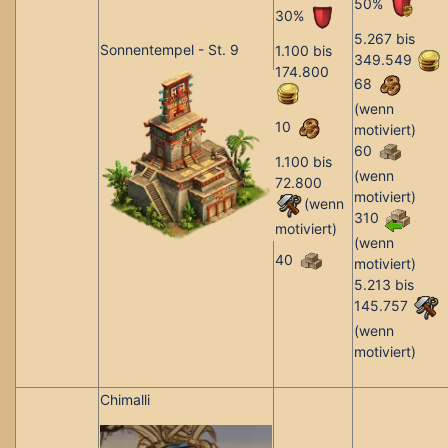
50%
30%
5.267 bis
Sonnentempel - St. 9
1.100 bis
349.549
174.800
68
(wenn
10
motiviert)
60
1.100 bis
(wenn
72.800
motiviert)
(wenn
310
motiviert)
(wenn
40
motiviert)
5.213 bis
145.757
(wenn
motiviert)
Chimalli