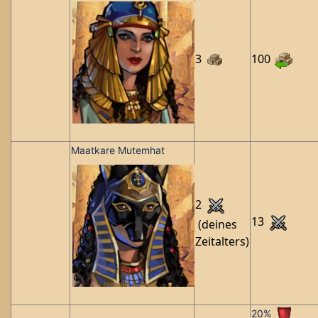
3
100
Maatkare Mutemhat
2
13
(deines
Zeitalters)
20%