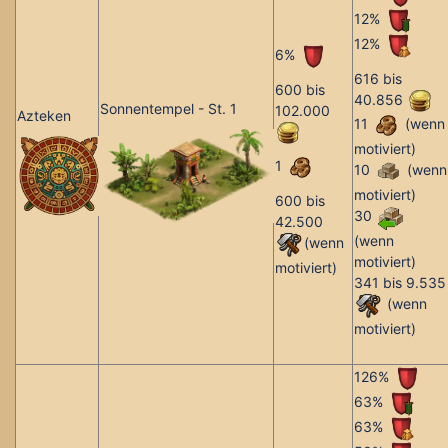
12%
12%
6%
616 bis
600 bis
40.856
Sonnentempel - St. 1
102.000
Azteken
11
(wenn
motiviert)
1
10
(wenn
motiviert)
600 bis
30
42.500
(wenn
(wenn
motiviert)
motiviert)
341 bis 9.535
(wenn
motiviert)
126%
63%
63%