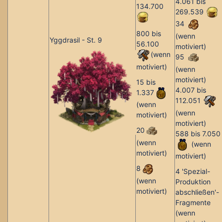
4.061 bis
134.700
269.539
34
800 bis
(wenn
Yggdrasil - St. 9
56.100
motiviert)
(wenn
95
motiviert)
(wenn
motiviert)
15 bis
4.007 bis
1.337
112.051
(wenn
(wenn
motiviert)
motiviert)
20
588 bis 7.050
(wenn
(wenn
motiviert)
motiviert)
8
4 'Spezial-
(wenn
Produktion
motiviert)
abschließen'-
Fragmente
(wenn