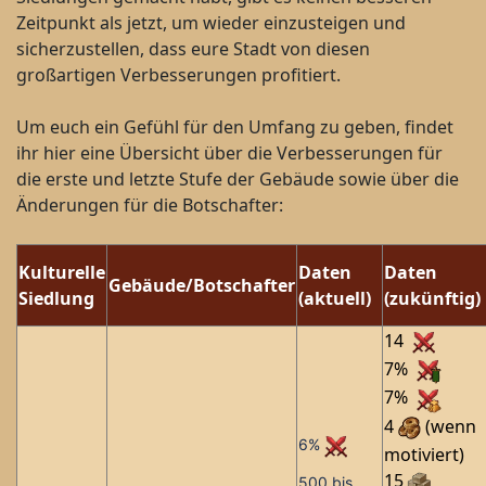
Zeitpunkt als jetzt, um wieder einzusteigen und
sicherzustellen, dass eure Stadt von diesen
großartigen Verbesserungen profitiert.
Um euch ein Gefühl für den Umfang zu geben, findet
ihr hier eine Übersicht über die Verbesserungen für
die erste und letzte Stufe der Gebäude sowie über die
Änderungen für die Botschafter:
Kulturelle
Daten
Daten
Gebäude/Botschafter
Siedlung
(aktuell)
(zukünftig)
14
7%
7%
4
(wenn
6%
motiviert)
15
500 bis