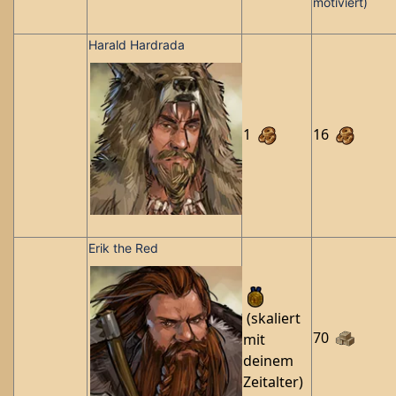
motiviert)
Harald Hardrada
1
16
Erik the Red
(skaliert
70
mit
deinem
Zeitalter)