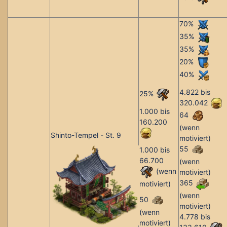
70%
35%
35%
20%
40%
4.822 bis
25%
320.042
1.000 bis
64
160.200
(wenn
Shinto-Tempel - St. 9
motiviert)
55
1.000 bis
66.700
(wenn
(wenn
motiviert)
365
motiviert)
(wenn
50
motiviert)
(wenn
4.778 bis
motiviert)