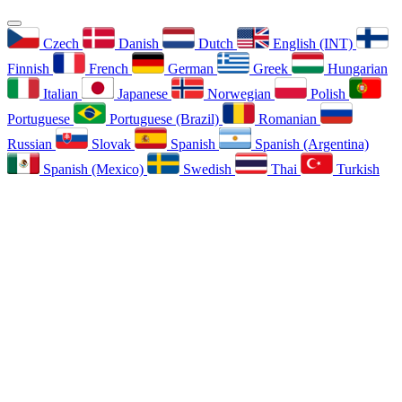
Czech
Danish
Dutch
English (INT)
Finnish
French
German
Greek
Hungarian
Italian
Japanese
Norwegian
Polish
Portuguese
Portuguese (Brazil)
Romanian
Russian
Slovak
Spanish
Spanish (Argentina)
Spanish (Mexico)
Swedish
Thai
Turkish