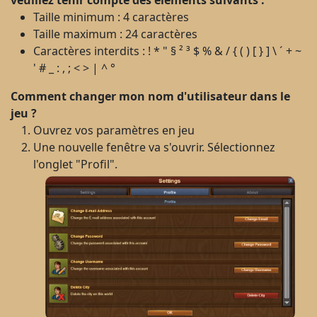
veuillez tenir compte des éléments suivants :
Taille minimum : 4 caractères
Taille maximum : 24 caractères
Caractères interdits : ! * " § ² ³ $ % & / { ( ) [ } ] \ ´ + ~
' # _ : , ; < > | ^ °
Comment changer mon nom d'utilisateur dans le
jeu ?
Ouvrez vos paramètres en jeu
Une nouvelle fenêtre va s'ouvrir. Sélectionnez
l'onglet "Profil".