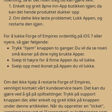
noenting, så er det noen steg du kan gjøre selv:
1. Enkelt og greit åpne inn-App butikken igjen; da
kan det hende produktet dukker opp
2. Om dette ikke løste problemet; Lukk Appen, og
restarte den igjen.
For å lukke Forge of Empires ordentlig på iOS 7 eller
nyere, så gjør følgende:
Trykk "hjem" knappen to ganger. Du vil da se noen
små ikoner på dine nylig brukte Apper.
Sveip til høyre for å finne Appen du vil lukke.
Sveip opp med ikonet på Appen du vil lukke.
Om det ikke hjalp å restarte Forge of Empires,
vennligst kontakt vårt kundeservice team. Det kan du
gjøre ved å gå på spillsettinger. Trykk på support
knappen der, eller enkelt og greit klikk på knappen
under denne artikkelen. Når du oppretter en "ticket",