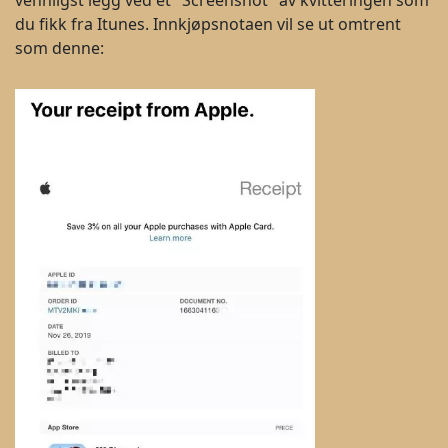
vennligst legg ved et "Screenshot" av kvitteringen som
du fikk fra Itunes. Innkjøpsnotaen vil se ut omtrent
som denne: