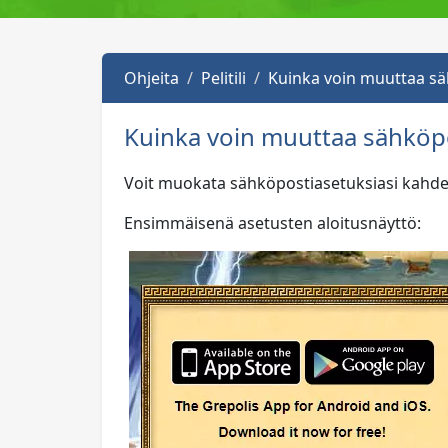
Ohjeita
Pelitili
Kuinka voin muuttaa sä
Kuinka voin muuttaa sähköpo
Voit muokata sähköpostiasetuksiasi kahdes
Ensimmäisenä asetusten aloitusnäyttö: