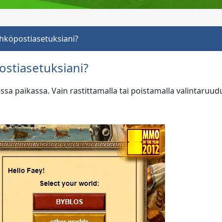
hköpostiasetuksiani?
stiasetuksiani?
sa paikassa. Vain rastittamalla tai poistamalla valintaruu