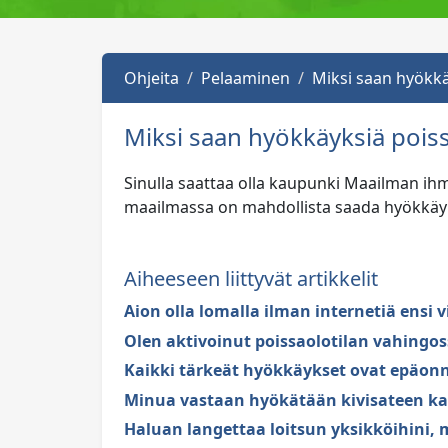
Ohjeita
Pelaaminen
Miksi saan hyökkä
Miksi saan hyökkäyksiä poiss
Sinulla saattaa olla kaupunki Maailman ih
maailmassa on mahdollista saada hyökkäyks
Aiheeseen liittyvät artikkelit
Aion olla lomalla ilman internetiä ensi
Olen aktivoinut poissaolotilan vahingos
Kaikki tärkeät hyökkäykset ovat epäonn
Minua vastaan hyökätään kivisateen ka
Haluan langettaa loitsun yksikköihini, m