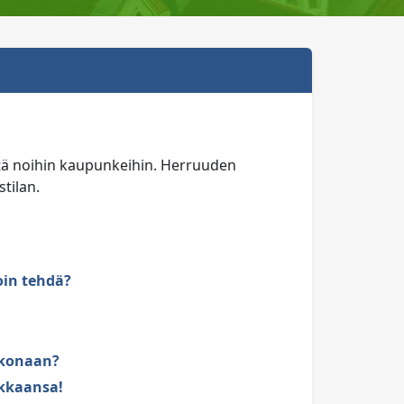
ätä noihin kaupunkeihin. Herruuden
tilan.
oin tehdä?
okonaan?
ikkaansa!