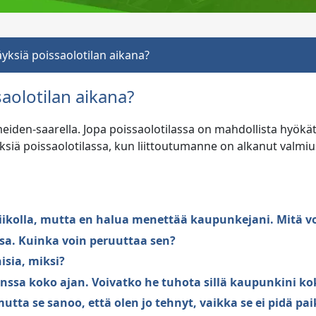
yksiä poissaolotilan aikana?
aolotilan aikana?
meiden-saarella. Jopa poissaolotilassa on mahdollista hyök
iä poissaolotilassa, kun liittoutumanne on alkanut valmius
 viikolla, mutta en halua menettää kaupunkejani. Mitä v
sa. Kuinka voin peruuttaa sen?
isia, miksi?
nssa koko ajan. Voivatko he tuhota sillä kaupunkini k
utta se sanoo, että olen jo tehnyt, vaikka se ei pidä pa