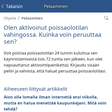
Takaisin
Pelaaminen
Ohjeita
Pelaaminen
Olen aktivoinut poissaolotilan
vahingossa. Kuinka voin peruuttaa
sen?
Voit poistaa poissaolotilan 24 tunnin kuluttua sen
käynnistämisestä (siis 72 tuntia sen jälkeen, kun olet
napsauttanut aktivointipainiketta). Kirjaudu sisään
peliin ja vahvista, että haluat peruuttaa poissaolotilasi.
Aiheeseen liittyvät artikkelit
Aion olla lomalla ilman internetiä ensi viikolla,
mutta en halua menettää kaupunkejani. Mitä voin
tehdä?