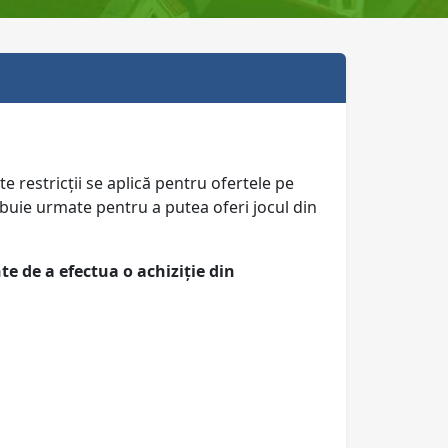
 restricții se aplică pentru ofertele pe
rebuie urmate pentru a putea oferi jocul din
te de a efectua o achiziție din