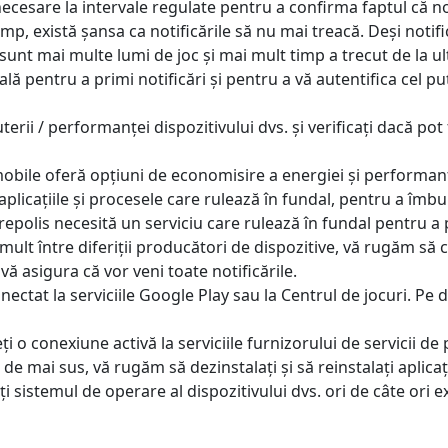
necesare la intervale regulate pentru a confirma faptul că no
mp, există șansa ca notificările să nu mai treacă. Deși notif
t sunt mai multe lumi de joc și mai mult timp a trecut de la u
 pentru a primi notificări și pentru a vă autentifica cel pu
erii / performanței dispozitivului dvs. și verificați dacă pot 
bile oferă opțiuni de economisire a energiei și performanțe
aplicațiile și procesele care rulează în fundal, pentru a îmbu
epolis necesită un serviciu care rulează în fundal pentru a pri
 mult între diferiții producători de dispozitive, vă rugăm să
ă asigura că vor veni toate notificările.
nectat la serviciile Google Play sau la Centrul de jocuri. Pe d
ți o conexiune activă la serviciile furnizorului de servicii de 
e de mai sus, vă rugăm să dezinstalați și să reinstalați aplica
 sistemul de operare al dispozitivului dvs. ori de câte ori ex