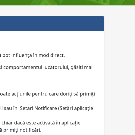
nu pot influența în mod direct.
 și comportamentul jucătorului, găsiți mai
toate acțiunile pentru care doriți să primiți
ii sau în Setări Notificare (Setări aplicație
chiar dacă este activată în aplicație.
 primiți notificări.