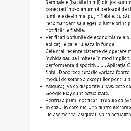
Semnalele (bătăile inimii) din joc sunt 
conectați într-o anumită perioadă de ti
lumi, ele devin mai puțin fiabile, cu câ
recomandăm să alegeți o lume principală
notificările fiabile.
Verificați opțiunile de economisire a put
aplicațiile care rulează în fundal.
Cele mai recente sisteme de operare mo
închidă sau să limiteze în mod implicit 
performanța dispozitivului. Aplicația Gr
fiabil. Deoarece setările variază foarte
modul de setare a excepțiilor pentru a v
Asigurați-vă că dispozitivul dvs. este co
Google Play sunt actualizate.
Pentru a primi notificări, trebuie să ave
În cazul în care nici una dintre lucrăril
De asemenea, asigurați-vă că actualizați