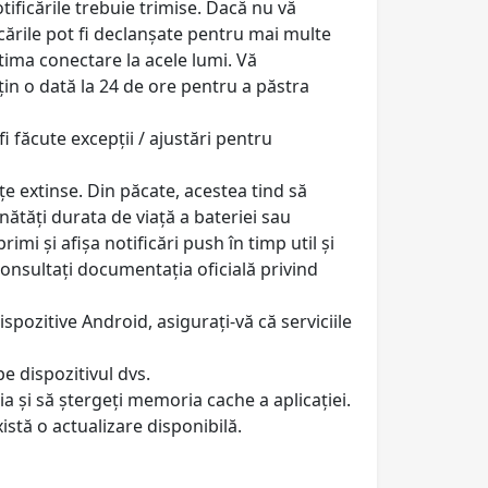
tificările trebuie trimise. Dacă nu vă
icările pot fi declanșate pentru mai multe
ltima conectare la acele lumi. Vă
țin o dată la 24 de ore pentru a păstra
fi făcute excepții / ajustări pentru
 extinse. Din păcate, acestea tind să
nătăți durata de viață a bateriei sau
mi și afișa notificări push în timp util și
 consultați documentația oficială privind
ispozitive Android, asigurați-vă că serviciile
pe dispozitivul dvs.
ția și să ștergeți memoria cache a aplicației.
istă o actualizare disponibilă.