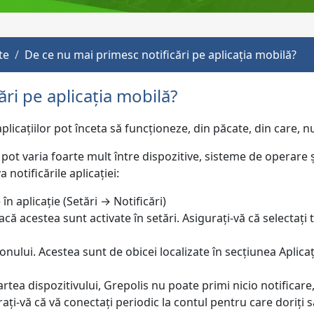
te
De ce nu mai primesc notificări pe aplicația mobilă?
ri pe aplicația mobilă?
aplicațiilor pot înceta să funcționeze, din păcate, din care, 
 pot varia foarte mult între dispozitive, sisteme de operare
 notificările aplicației:
 în aplicație (Setări → Notificări)
acă acestea sunt activate în setări. Asigurați-vă că selectați 
efonului. Acestea sunt de obicei localizate în secțiunea Aplicaț
rtea dispozitivului, Grepolis nu poate primi nicio notificare, 
ați-vă că vă conectați periodic la contul pentru care doriți să