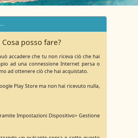
a…
. Cosa posso fare?
 può accadere che tu non riceva ciò che hai
mpio ad una connessione Internet persa o
mo ad ottenere ciò che hai acquistato.
oogle Play Store ma non hai ricevuto nulla,
o tramite Impostazioni Dispositivo> Gestione
ilizzando un pulsante sopra o sotto questo