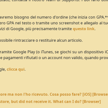
 avremo bisogno del numero d'ordine (che inizia con GPA.**)
ero GPA nel testo o tramite uno screenshot e allegalo al tuo
ervizi di Google, più precisamente tramite
questo link
.
sibile rintracciare o restituire alcun articolo.
amite Google Play (o iTunes, se giochi su un dispositivo i
 pagamenti rifiutati o un account non valido, quando provi
gle,
clicca qui
.
ore ma non l'ho ricevuto. Cosa posso fare? [iOS] [Browse
tore, but did not receive it. What can I do? [Browser]