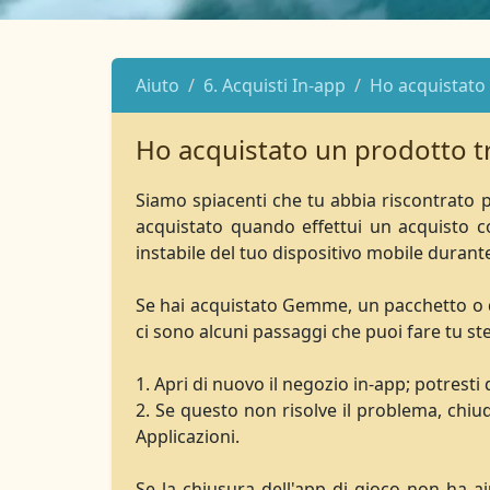
Aiuto
6. Acquisti In-app
Ho acquistato 
Ho acquistato un prodotto tr
Siamo spiacenti che tu abbia riscontrato p
acquistato quando effettui un acquisto 
instabile del tuo dispositivo mobile duran
Se hai acquistato Gemme, un pacchetto o qu
ci sono alcuni passaggi che puoi fare tu st
1. Apri di nuovo il negozio in-app; potresti
2. Se questo non risolve il problema, chiud
Applicazioni.
Se la chiusura dell'app di gioco non ha a