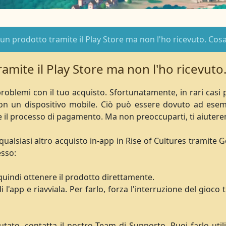
un prodotto tramite il Play Store ma non l'ho ricevuto. Cos
amite il Play Store ma non l'ho ricevuto
roblemi con il tuo acquisto. Sfortunatamente, in rari casi
con un dispositivo mobile. Ciò può essere dovuto ad ese
te il processo di pagamento. Ma non preoccuparti, ti aiutere
alsiasi altro acquisto in-app in Rise of Cultures tramite G
esso:
 quindi ottenere il prodotto direttamente.
i l'app e riavviala. Per farlo, forza l'interruzione del gioc
iutato, contatta il nostro Team di Supporto. Puoi farlo ut