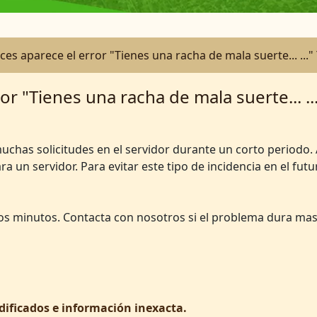
es aparece el error "Tienes una racha de mala suerte... ..."
or "Tienes una racha de mala suerte... .
has solicitudes en el servidor durante un corto periodo. A
 un servidor. Para evitar este tipo de incidencia en el fut
os minutos. Contacta con nosotros si el problema dura mas
ificados e información inexacta.