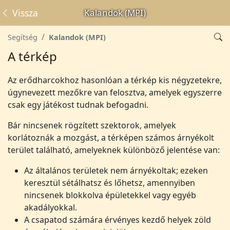
Vissza
Kalandok (MPI)
Segítség
Kalandok (MPI)
A térkép
Az erődharcokhoz hasonlóan a térkép kis négyzetekre,
úgynevezett mezőkre van felosztva, amelyek egyszerre
csak egy játékost tudnak befogadni.
Bár nincsenek rögzített szektorok, amelyek
korlátoznák a mozgást, a térképen számos árnyékolt
terület található, amelyeknek különböző jelentése van:
Az általános területek nem árnyékoltak; ezeken
keresztül sétálhatsz és lőhetsz, amennyiben
nincsenek blokkolva épületekkel vagy egyéb
akadályokkal.
A csapatod számára érvényes kezdő helyek zöld