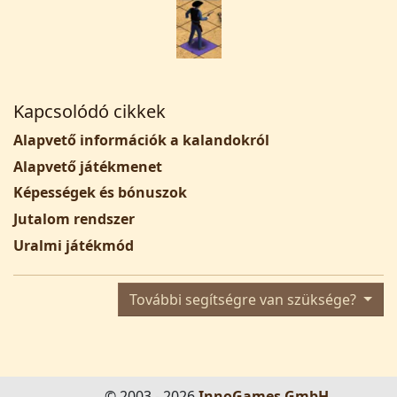
Kapcsolódó cikkek
Alapvető információk a kalandokról
Alapvető játékmenet
Képességek és bónuszok
Jutalom rendszer
Uralmi játékmód
További segítségre van szüksége?
© 2003 - 2026
InnoGames GmbH