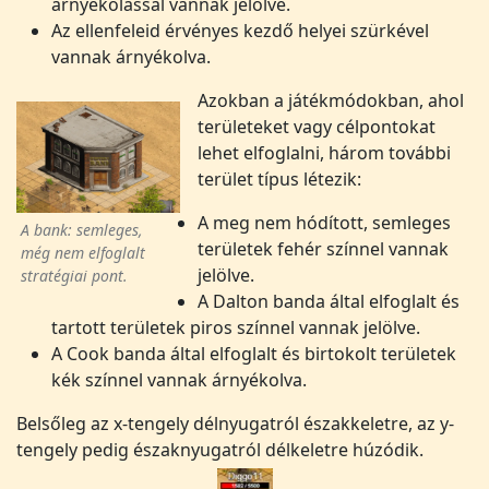
árnyékolással vannak jelölve.
Az ellenfeleid érvényes kezdő helyei szürkével
vannak árnyékolva.
Azokban a játékmódokban, ahol
területeket vagy célpontokat
lehet elfoglalni, három további
terület típus létezik:
A meg nem hódított, semleges
A bank: semleges,
területek fehér színnel vannak
még nem elfoglalt
jelölve.
stratégiai pont.
A Dalton banda által elfoglalt és
tartott területek piros színnel vannak jelölve.
A Cook banda által elfoglalt és birtokolt területek
kék színnel vannak árnyékolva.
Belsőleg az x-tengely délnyugatról északkeletre, az y-
tengely pedig északnyugatról délkeletre húzódik.