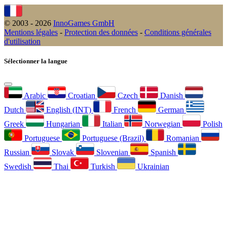
© 2003 - 2026
InnoGames GmbH
Mentions légales
-
Protection des données
-
Conditions générales
d'utilisation
Sélectionner la langue
Arabic
Croatian
Czech
Danish
Dutch
English (INT)
French
German
Greek
Hungarian
Italian
Norwegian
Polish
Portuguese
Portuguese (Brazil)
Romanian
Russian
Slovak
Slovenian
Spanish
Swedish
Thai
Turkish
Ukrainian