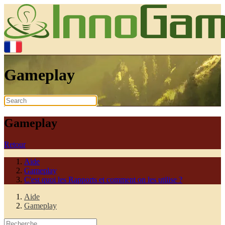
Gameplay
Gameplay
Retour
Aide
Gameplay
C'est quoi les Rapports et comment on les utilise ?
Aide
Gameplay