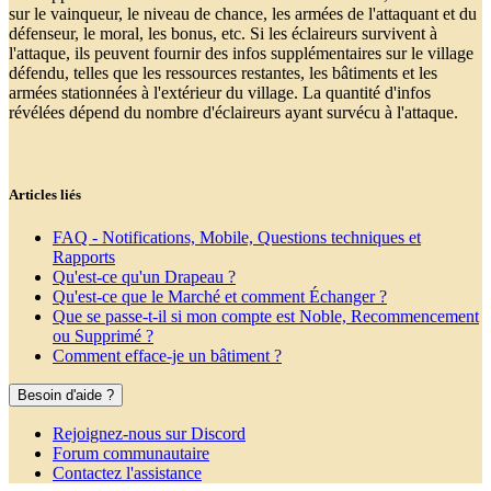
sur le vainqueur, le niveau de chance, les armées de l'attaquant et du
défenseur, le moral, les bonus, etc. Si les éclaireurs survivent à
l'attaque, ils peuvent fournir des infos supplémentaires sur le village
défendu, telles que les ressources restantes, les bâtiments et les
armées stationnées à l'extérieur du village. La quantité d'infos
révélées dépend du nombre d'éclaireurs ayant survécu à l'attaque.
Articles liés
FAQ - Notifications, Mobile, Questions techniques et
Rapports
Qu'est-ce qu'un Drapeau ?
Qu'est-ce que le Marché et comment Échanger ?
Que se passe-t-il si mon compte est Noble, Recommencement
ou Supprimé ?
Comment efface-je un bâtiment ?
Besoin d'aide ?
Rejoignez-nous sur Discord
Forum communautaire
Contactez l'assistance