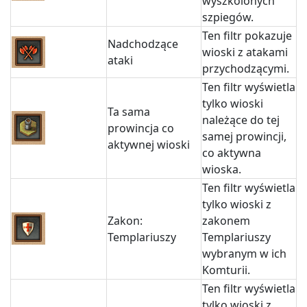
wyszkolonych
szpiegów.
Ten filtr pokazuje
Nadchodzące
wioski z atakami
ataki
przychodzącymi.
Ten filtr wyświetla
tylko wioski
Ta sama
należące do tej
prowincja co
samej prowincji,
aktywnej wioski
co aktywna
wioska.
Ten filtr wyświetla
tylko wioski z
Zakon:
zakonem
Templariuszy
Templariuszy
wybranym w ich
Komturii.
Ten filtr wyświetla
tylko wioski z