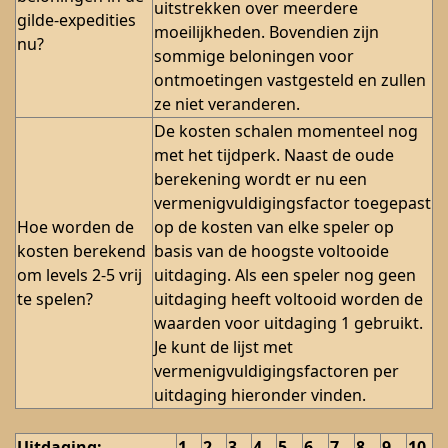
uitstrekken over meerdere
gilde-expedities
moeilijkheden. Bovendien zijn
nu?
sommige beloningen voor
ontmoetingen vastgesteld en zullen
ze niet veranderen.
De kosten schalen momenteel nog
met het tijdperk. Naast de oude
berekening wordt er nu een
vermenigvuldigingsfactor toegepast
Hoe worden de
op de kosten van elke speler op
kosten berekend
basis van de hoogste voltooide
om levels 2-5 vrij
uitdaging. Als een speler nog geen
te spelen?
uitdaging heeft voltooid worden de
waarden voor uitdaging 1 gebruikt.
Je kunt de lijst met
vermenigvuldigingsfactoren per
uitdaging hieronder vinden.
Uitdaging:
1
2
3
4
5
6
7
8
9
10