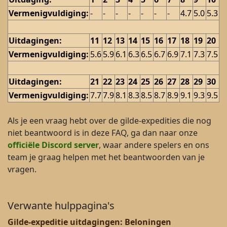
Vermenigvuldiging:
-
-
-
-
-
-
-
4.7
5.0
5.3
Uitdagingen:
11
12
13
14
15
16
17
18
19
20
Vermenigvuldiging:
5.6
5.9
6.1
6.3
6.5
6.7
6.9
7.1
7.3
7.5
Uitdagingen:
21
22
23
24
25
26
27
28
29
30
Vermenigvuldiging:
7.7
7.9
8.1
8.3
8.5
8.7
8.9
9.1
9.3
9.5
Als je een vraag hebt over de gilde-expedities die nog
niet beantwoord is in deze FAQ, ga dan naar onze
officiële Discord server
, waar andere spelers en ons
team je graag helpen met het beantwoorden van je
vragen.
Verwante hulppagina's
Gilde-expeditie uitdagingen: Beloningen