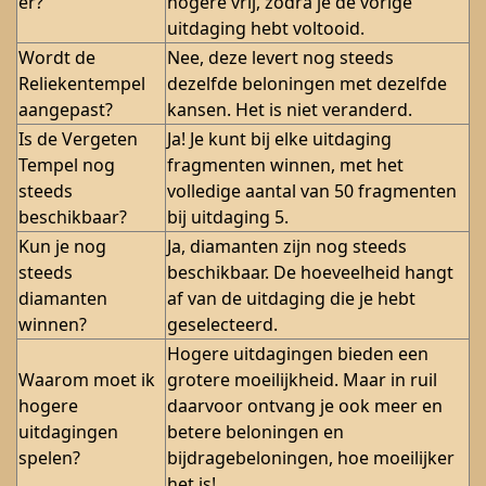
er?
hogere vrij, zodra je de vorige
uitdaging hebt voltooid.
Wordt de
Nee, deze levert nog steeds
Reliekentempel
dezelfde beloningen met dezelfde
aangepast?
kansen. Het is niet veranderd.
Is de Vergeten
Ja! Je kunt bij elke uitdaging
Tempel nog
fragmenten winnen, met het
steeds
volledige aantal van 50 fragmenten
beschikbaar?
bij uitdaging 5.
Kun je nog
Ja, diamanten zijn nog steeds
steeds
beschikbaar. De hoeveelheid hangt
diamanten
af van de uitdaging die je hebt
winnen?
geselecteerd.
Hogere uitdagingen bieden een
Waarom moet ik
grotere moeilijkheid. Maar in ruil
hogere
daarvoor ontvang je ook meer en
uitdagingen
betere beloningen en
spelen?
bijdragebeloningen, hoe moeilijker
het is!