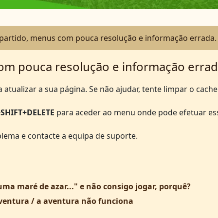
 partido, menus com pouca resolução e informação errada.
com pouca resolução e informação errad
 atualizar a sua página. Se não ajudar, tente limpar o cac
+SHIFT+DELETE
para aceder ao menu onde pode efetuar es
blema e contacte a equipa de suporte.
a maré de azar..." e não consigo jogar, porquê?
entura / a aventura não funciona