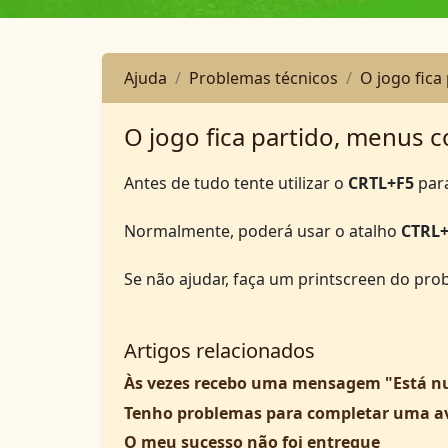
Ajuda
Problemas técnicos
O jogo fica
O jogo fica partido, menus 
Antes de tudo tente utilizar o
CRTL+F5
para
Normalmente, poderá usar o atalho
CTRL
Se não ajudar, faça um printscreen do pro
Artigos relacionados
Às vezes recebo uma mensagem "Está num
Tenho problemas para completar uma av
O meu sucesso não foi entregue