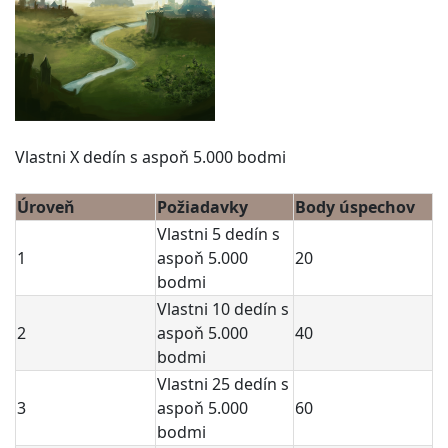
Vlastni X dedín s aspoň 5.000 bodmi
Úroveň
Požiadavky
Body úspechov
Vlastni 5 dedín s
1
aspoň 5.000
20
bodmi
Vlastni 10 dedín s
2
aspoň 5.000
40
bodmi
Vlastni 25 dedín s
3
aspoň 5.000
60
bodmi