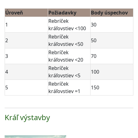
Úroveň
Požiadavky
Body úspechov
Rebríček
1
30
kráľovstiev <100
Rebríček
2
50
kráľovstiev <50
Rebríček
3
70
kráľovstiev <20
Rebríček
4
100
kráľovstiev <5
Rebríček
5
150
kráľovstiev =1
Kráľ výstavby