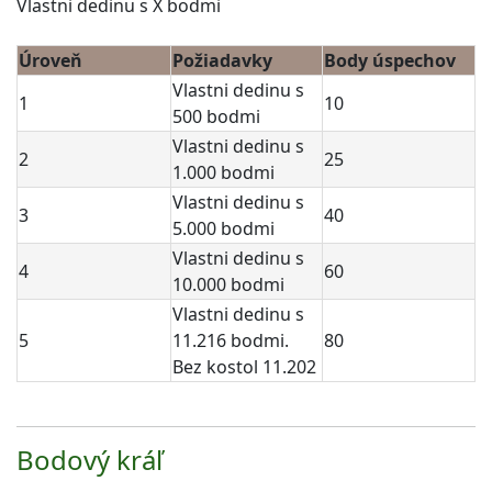
Vlastni dedinu s X bodmi
Úroveň
Požiadavky
Body úspechov
Vlastni dedinu s
1
10
500 bodmi
Vlastni dedinu s
2
25
1.000 bodmi
Vlastni dedinu s
3
40
5.000 bodmi
Vlastni dedinu s
4
60
10.000 bodmi
Vlastni dedinu s
5
11.216 bodmi.
80
Bez kostol 11.202
Bodový kráľ