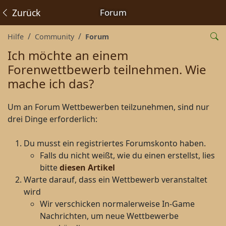
Zurück
Forum
Hilfe
Community
Forum
Ich möchte an einem
Forenwettbewerb teilnehmen. Wie
mache ich das?
Um an Forum Wettbewerben teilzunehmen, sind nur
drei Dinge erforderlich:
Du musst ein registriertes Forumskonto haben.
Falls du nicht weißt, wie du einen erstellst, lies
bitte
diesen Artikel
Warte darauf, dass ein Wettbewerb veranstaltet
wird
Wir verschicken normalerweise In-Game
Nachrichten, um neue Wettbewerbe