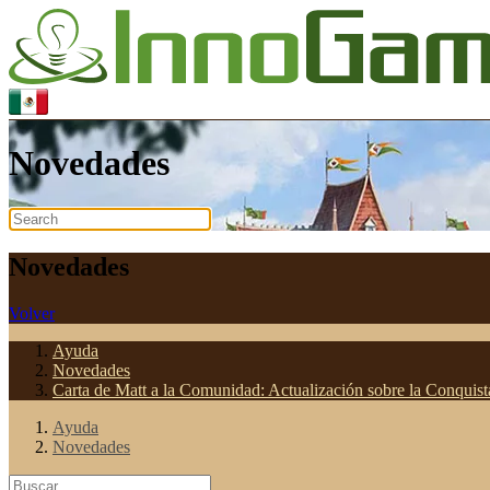
Novedades
Novedades
Volver
Ayuda
Novedades
Carta de Matt a la Comunidad: Actualización sobre la Conquis
Ayuda
Novedades