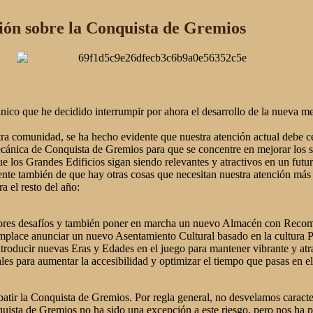
ión sobre la Conquista de Gremios
nico que he decidido interrumpir por ahora el desarrollo de la nueva 
ra comunidad, se ha hecho evidente que nuestra atención actual debe cen
ecánica de Conquista de Gremios para que se concentre en mejorar los sis
ue los Grandes Edificios sigan siendo relevantes y atractivos en un fu
nte también de que hay otras cosas que necesitan nuestra atención más 
a el resto del año:
ores desafíos y también poner en marcha un nuevo Almacén con Reco
mplace anunciar un nuevo Asentamiento Cultural basado en la cultura P
roducir nuevas Eras y Edades en el juego para mantener vibrante y at
es para aumentar la accesibilidad y optimizar el tiempo que pasas en e
batir la Conquista de Gremios. Por regla general, no desvelamos caracter
quista de Gremios no ha sido una excepción a este riesgo, pero nos ha