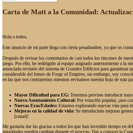
Carta de Matt a la Comunidad: Actualizac
Hola a todos,
Este anuncio de mi parte llega con cierta pesadumbre, ya que os comu
Después de revisar los comentarios de casi todos los rincones de nuest
juego. Por ello, he redirigido al equipo asignado anteriormente a la m
anunciada revisión del sistema de Grandes Edificios para garantizar q
considerable del futuro de Forge of Empires, sin embargo, soy conscie
en las que nos centraremos mientras revisamos nuestra hoja de ruta par
Mayor Dificultad para EG
:
Tenemos previsto introducir may
Nuevo Asentamiento Cultural
:
Por votación popular, ¡nos co
Nuevas Eras/Edades:
Estamos explorando nuevas vías para int
Mejoras en la calidad de vida:
Se introducirán mejoras general
[canal]!
Me gustaría dar las gracias a todos los que han invertido tiempo en de
prioridades pueden cambiar durante el proceso. Dar a conocer la Con