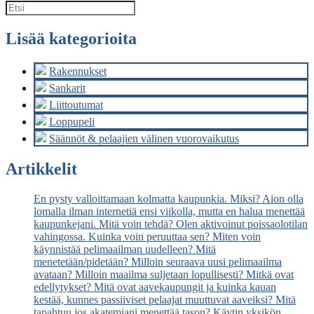
Lisää kategorioita
Rakennukset
Sankarit
Liittoutumat
Loppupeli
Säännöt & pelaajien välinen vuorovaikutus
Artikkelit
En pysty valloittamaan kolmatta kaupunkia. Miksi?
Aion olla
lomalla ilman internetiä ensi viikolla, mutta en halua menettää
kaupunkejani. Mitä voin tehdä?
Olen aktivoinut poissaolotilan
vahingossa. Kuinka voin peruuttaa sen?
Miten voin
käynnistää pelimaailman uudelleen? Mitä
menetetään/pidetään?
Milloin seuraava uusi pelimaailma
avataan?
Milloin maailma suljetaan lopullisesti? Mitkä ovat
edellytykset?
Mitä ovat aavekaupungit ja kuinka kauan
kestää, kunnes passiiviset pelaajat muuttuvat aaveiksi?
Mitä
tapahtuu jos akatemiani menettää tason?
Käytin yksikön