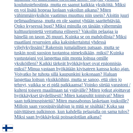
koulutustehostinta, mutta en saanut kaikkia yksiköitä.
Miksi
en voi lisätä hopeaa luolaan vakoilun aikana?
Miten
vähimmäisyksikön vaatimus muuttuu niin usein?
Aloitin juuri
pelimaailmassa, mutta en ole saanut yhtään saaritehtävää.
Onko kyseessä bugi?
Miksi minulla on tänään vähemmän
kulttuuripistettä verrattuna eiliseen?
Vakoilin pelaajaa ja
hänellä on tason 26 muuri. Kuinka se on mahdollista?
Miksi
maatilani resurssien aika kaksinkertaistui yhdessä
viljelykylissäni?
Rakensin jumalallisen patsaan, mutta se
tuskin nosti suosion tuotantoa nimeksikään, miksi?
Kuinka
vastustajani voi langettaa niin monta loitsua omille
yksiköilleni?
Kaikki tärkeät hyökkäykset ovat epäonnisia,
miksi?
Minua vastaan hyökätään kivisateen kanssa koko ajan.
Voivatko he tuhota sillä kaupunkini kokonaan?
Haluan
langettaa loitsun yksikköihini, mutta se sanoo, että olen jo
tehnyt, vaikka se ei pidä paikkaansa!
Voinko siirtää varastoni /
kulteni toiseen maailmaan tai ystävälle?
Miten jotkut ajoittavat
hyökkäykset täydellisesti?
Miten katapultit toimivat?
Miten
saan tutkimuspisteitä?
Miten massabonus lasketaan joukoille?
Milloin saan vuosipäivälahjan ja mitä se sisältää?
Kuka saa
päivittäisen palkinnon, kun kahdella pelaajalla on sama tulos?
Miksi saan hyökkäyksiä poissaolotilan aikana?