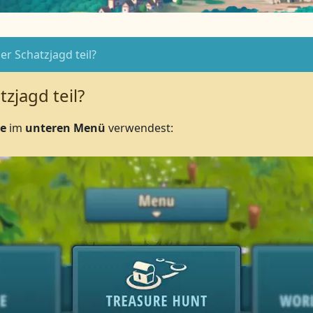
er Schatzjagd teil?
zjagd teil?
he
im
unteren Menü
verwendest: