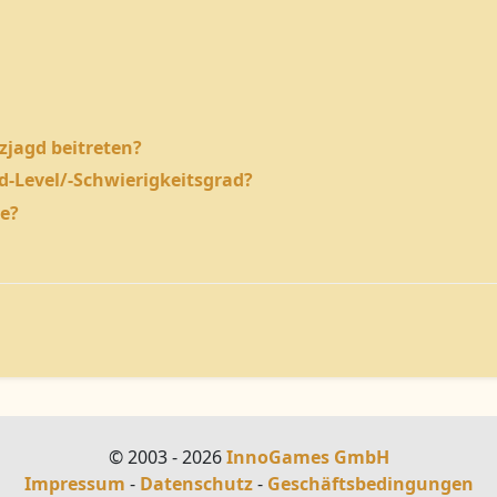
zjagd beitreten?
-Level/-Schwierigkeitsgrad?
te?
© 2003 - 2026
InnoGames GmbH
Impressum
-
Datenschutz
-
Geschäftsbedingungen